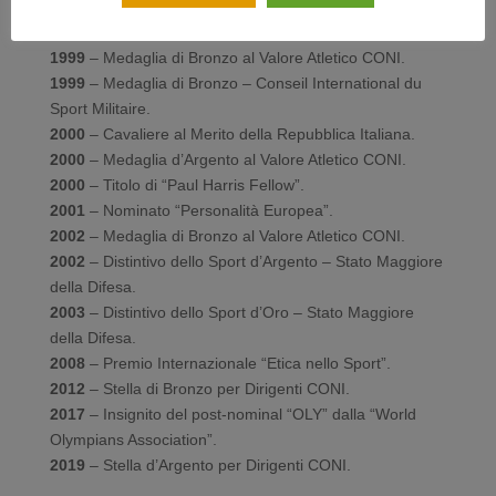
1993
– Medaglia d’Oro – Conseil International du Sport
Militaire.
1999
– Medaglia di Bronzo al Valore Atletico CONI.
1999
– Medaglia di Bronzo – Conseil International du
Sport Militaire.
2000
– Cavaliere al Merito della Repubblica Italiana.
2000
– Medaglia d’Argento al Valore Atletico CONI.
2000
– Titolo di “Paul Harris Fellow”.
2001
– Nominato “Personalità Europea”.
2002
– Medaglia di Bronzo al Valore Atletico CONI.
2002
– Distintivo dello Sport d’Argento – Stato Maggiore
della Difesa.
2003
– Distintivo dello Sport d’Oro – Stato Maggiore
della Difesa.
2008
– Premio Internazionale “Etica nello Sport”.
2012
– Stella di Bronzo per Dirigenti CONI.
2017
– Insignito del post-nominal “OLY” dalla “World
Olympians Association”.
2019
– Stella d’Argento per Dirigenti CONI.