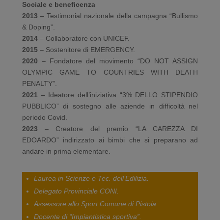
Sociale e beneficenza
2013
– Testimonial nazionale della campagna “Bullismo
& Doping”.
2014
– Collaboratore con UNICEF.
2015
– Sostenitore di EMERGENCY.
2020
– Fondatore del movimento “DO NOT ASSIGN
OLYMPIC GAME TO COUNTRIES WITH DEATH
PENALTY”.
2021
– Ideatore dell’iniziativa “3% DELLO STIPENDIO
PUBBLICO” di sostegno alle aziende in difficoltà nel
periodo Covid.
2023
– Creatore del premio “LA CAREZZA DI
EDOARDO” indirizzato ai bimbi che si preparano ad
andare in prima elementare.
Laurea in Scienze e Tec. dell’Edilizia.
Delegato Provinciale CONI.
Assessore allo Sport Comune di Pistoia.
Docente di “Impiantistica sportiva”.